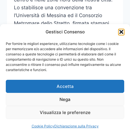
Lo stabilisce una convenzione tra
l’Università di Messina ed il Consorzio
Metromare dello Stretto, firmata stamani
dal Rettore, prof. Francesco Tomasello,…
Gestisci Consenso
TARIFFE
Per fornire le migliori esperienze, utilizziamo tecnologie come i cookie
LEGGI DI PIÙ
AGEVOLATE
per memorizzare e/o accedere alle informazioni del dispositivo. Il
consenso a queste tecnologie ci permetterà di elaborare dati come il
DELLA
comportamento di navigazione o ID unici su questo sito. Non
METROMARE
acconsentire o ritirare il consenso può influire negativamente su alcune
PER
caratteristiche e funzioni.
STUDENTI
PENDOLARI
CALABRESI
Accetta
DELL’UNIVERSITA’
DI
Nega
MESSINA
Visualizza le preferenze
© 2026 Comunicati Stampa | Powered by
CIAM
Cookie Policy
Dichiarazione sulla Privacy