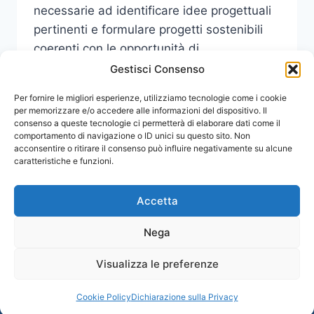
necessarie ad identificare idee progettuali
pertinenti e formulare progetti sostenibili
coerenti con le opportunità di
finanziamento…
Gestisci Consenso
MASTER
Per fornire le migliori esperienze, utilizziamo tecnologie come i cookie
LEGGI DI PIÙ
“PROGETTAZIONE
per memorizzare e/o accedere alle informazioni del dispositivo. Il
consenso a queste tecnologie ci permetterà di elaborare dati come il
PER
comportamento di navigazione o ID unici su questo sito. Non
LO
acconsentire o ritirare il consenso può influire negativamente su alcune
SVILUPPO
caratteristiche e funzioni.
DELL’AREA
EUROMEDITERRANEA”:
ADESIONE
Accetta
ENTRO
IL
Nega
31
MARZO
Visualizza le preferenze
© 2026 Comunicati Stampa | Powered by
PER
CIAM
LE
Cookie Policy
Dichiarazione sulla Privacy
AZIENDE