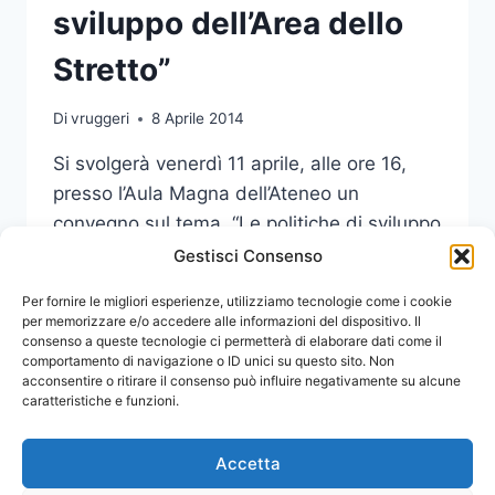
sviluppo dell’Area dello
Stretto”
Di
vruggeri
8 Aprile 2014
Si svolgerà venerdì 11 aprile, alle ore 16,
presso l’Aula Magna dell’Ateneo un
convegno sul tema “Le politiche di sviluppo
dell’Area dello Stretto”.
Gestisci Consenso
CONVEGNO
Per fornire le migliori esperienze, utilizziamo tecnologie come i cookie
LEGGI DI PIÙ
“LE
per memorizzare e/o accedere alle informazioni del dispositivo. Il
consenso a queste tecnologie ci permetterà di elaborare dati come il
POLITICHE
comportamento di navigazione o ID unici su questo sito. Non
DI
acconsentire o ritirare il consenso può influire negativamente su alcune
SVILUPPO
caratteristiche e funzioni.
DELL’AREA
DELLO
STRETTO”
Accetta