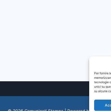
Per fornire 
memorizzare 
tecnologie c
unici su que
su alcune ca
Ac