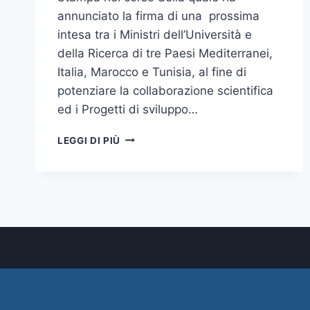
annunciato la firma di una prossima
intesa tra i Ministri dell’Università e
della Ricerca di tre Paesi Mediterranei,
Italia, Marocco e Tunisia, al fine di
potenziare la collaborazione scientifica
ed i Progetti di sviluppo…
CONFERENZA
LEGGI DI PIÙ
STAMPA
DI
PRESENTAZIONE
DELL’ACCORDO
INTERMINISTERIALE
ITALIA-
MAROCCO-
TUNISIA