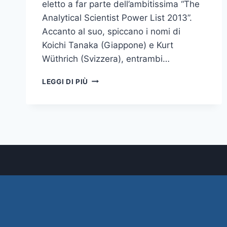
eletto a far parte dell’ambitissima “The
Analytical Scientist Power List 2013”.
Accanto al suo, spiccano i nomi di
Koichi Tanaka (Giappone) e Kurt
Wüthrich (Svizzera), entrambi…
IL
LEGGI DI PIÙ
PROF.
MONDELLO
TRA
I
100
SCIENZIATI
PIÙ
INFLUENTI
NEL
CAMPO
DELLE
SCIENZE
ANALITICHE