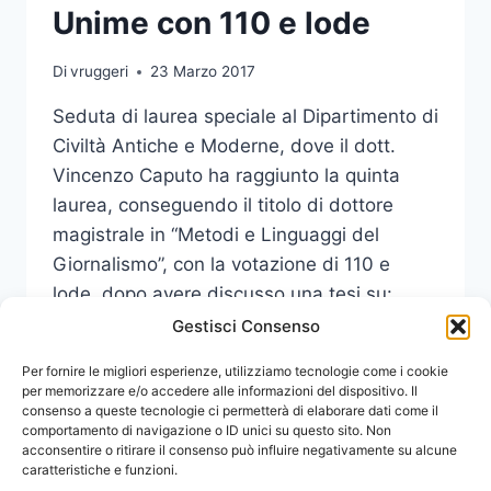
Unime con 110 e lode
Di
vruggeri
23 Marzo 2017
Seduta di laurea speciale al Dipartimento di
Civiltà Antiche e Moderne, dove il dott.
Vincenzo Caputo ha raggiunto la quinta
laurea, conseguendo il titolo di dottore
magistrale in “Metodi e Linguaggi del
Giornalismo”, con la votazione di 110 e
lode, dopo avere discusso una tesi su:
“Terrorismo di matrice islamica e internet”.
Gestisci Consenso
A
Per fornire le migliori esperienze, utilizziamo tecnologie come i cookie
LEGGI DI PIÙ
62
per memorizzare e/o accedere alle informazioni del dispositivo. Il
consenso a queste tecnologie ci permetterà di elaborare dati come il
ANNI
comportamento di navigazione o ID unici su questo sito. Non
LA
acconsentire o ritirare il consenso può influire negativamente su alcune
QUINTA
caratteristiche e funzioni.
LAUREA