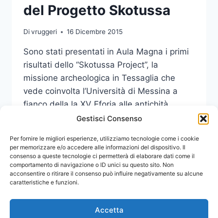
del Progetto Skotussa
Di
vruggeri
16 Dicembre 2015
Sono stati presentati in Aula Magna i primi
risultati dello “Skotussa Project”, la
missione archeologica in Tessaglia che
vede coinvolta l’Università di Messina a
fianco della la XV Eforia alle antichità
preistoriche e classiche di Larissa.
Gestisci Consenso
PRESENTATI
Per fornire le migliori esperienze, utilizziamo tecnologie come i cookie
LEGGI DI PIÙ
I
per memorizzare e/o accedere alle informazioni del dispositivo. Il
consenso a queste tecnologie ci permetterà di elaborare dati come il
PRIMI
comportamento di navigazione o ID unici su questo sito. Non
RISULTATI
acconsentire o ritirare il consenso può influire negativamente su alcune
DEL
caratteristiche e funzioni.
PROGETTO
SKOTUSSA
Accetta