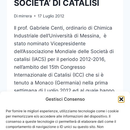
SOCIETA’ DI CATALISI
Di
mirrera
17 Luglio 2012
Il prof. Gabriele Centi, ordinario di Chimica
Industriale dell’Università di Messina, è
stato nominato Vicepresidente
dell’Associazione Mondiale delle Società di
catalisi (IACS) per il periodo 2012-2016,
nell’ambito del 15th Congresso
Internazionale di Catalisi (ICC) che si è
tenuto a Monaco (Germania) nella prima
settimana di Luglio 2012 ed al quale hanno
partecipato oltre 2200 ricercatori…
Gestisci Consenso
IL
Per fornire le migliori esperienze, utilizziamo tecnologie come i cookie
LEGGI DI PIÙ
PROF.
per memorizzare e/o accedere alle informazioni del dispositivo. Il
consenso a queste tecnologie ci permetterà di elaborare dati come il
CENTI
comportamento di navigazione o ID unici su questo sito. Non
VICEPRESIDENTE