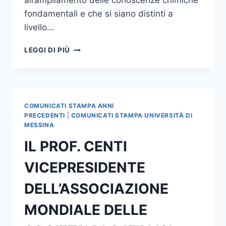
all’ampliamento delle conoscenze chimiche
fondamentali e che si siano distinti a
livello…
MEDAGLIA
LEGGI DI PIÙ
D’ORO
“STANISLAO
CANNIZZARO”
DELLA
SOCIETÀ
COMUNICATI STAMPA ANNI
CHIMICA
PRECEDENTI
|
COMUNICATI STAMPA UNIVERSITÀ DI
ITALIANA
MESSINA
AL
IL PROF. CENTI
PROF.
GABRIELE
VICEPRESIDENTE
CENTI
DELL’ASSOCIAZIONE
MONDIALE DELLE