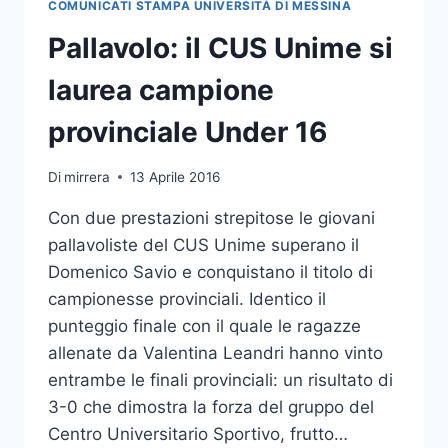
COMUNICATI STAMPA UNIVERSITÀ DI MESSINA
ANCORA
VINCENTE
Pallavolo: il CUS Unime si
VOLA
VERSO
laurea campione
LE
FINALI
provinciale Under 16
REGIONALI
Di
mirrera
13 Aprile 2016
Con due prestazioni strepitose le giovani
pallavoliste del CUS Unime superano il
Domenico Savio e conquistano il titolo di
campionesse provinciali. Identico il
punteggio finale con il quale le ragazze
allenate da Valentina Leandri hanno vinto
entrambe le finali provinciali: un risultato di
3-0 che dimostra la forza del gruppo del
Centro Universitario Sportivo, frutto…