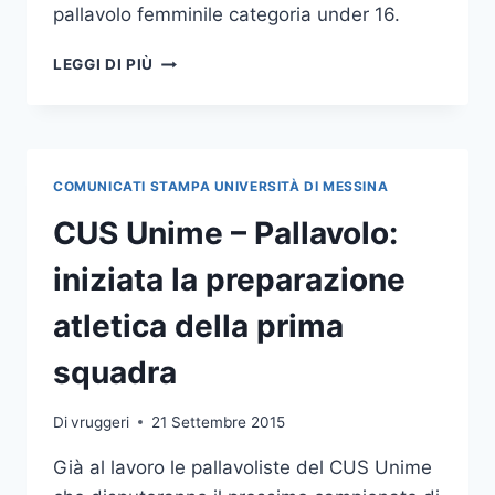
pallavolo femminile categoria under 16.
PALLAVOLO:
LEGGI DI PIÙ
ALL’UNDER
16
DEL
CUS
UNIME
COMUNICATI STAMPA UNIVERSITÀ DI MESSINA
GARA
1
CUS Unime – Pallavolo:
DELLE
SEMIFINALI
iniziata la preparazione
PROVINCIALI
atletica della prima
squadra
Di
vruggeri
21 Settembre 2015
Già al lavoro le pallavoliste del CUS Unime