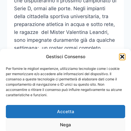
che disputeranno il prossimo campionato di
Serie D, ormai alle porte. Negli impianti
della cittadella sportiva universitaria, tra
preparazione atletica in acqua e sotto rete,
le ragazze del Mister Valentina Leandri,
sono impegnate duramente già da qualche
settimana; un roster ormai completo,
composto da 14 atlete tra…
Gestisci Consenso
CUS
Per fornire le migliori esperienze, utilizziamo tecnologie come i cookie
LEGGI DI PIÙ
UNIME
per memorizzare e/o accedere alle informazioni del dispositivo. Il
consenso a queste tecnologie ci permetterà di elaborare dati come il
–
comportamento di navigazione o ID unici su questo sito. Non
PALLAVOLO:
acconsentire o ritirare il consenso può influire negativamente su alcune
INIZIATA
caratteristiche e funzioni.
LA
PREPARAZIONE
ATLETICA
Accetta
DELLA
PRIMA
Nega
SQUADRA