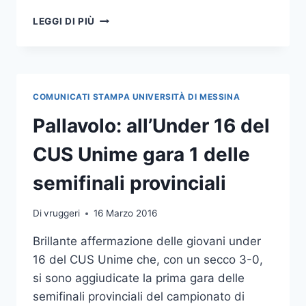
PALLAVOLO:
LEGGI DI PIÙ
IL
CUS
UNIME
SI
LAUREA
COMUNICATI STAMPA UNIVERSITÀ DI MESSINA
CAMPIONE
PROVINCIALE
Pallavolo: all’Under 16 del
UNDER
16
CUS Unime gara 1 delle
semifinali provinciali
Di
vruggeri
16 Marzo 2016
Brillante affermazione delle giovani under
16 del CUS Unime che, con un secco 3-0,
si sono aggiudicate la prima gara delle
semifinali provinciali del campionato di