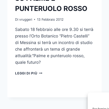
PUNTERUOLO ROSSO
Di
vruggeri
13 Febbraio 2012
Sabato 18 febbraio alle ore 9.30 si terrà
presso l’Orto Botanico “Pietro Castelli”
di Messina si terrà un incontro di studio
che affronterà un tema di grande
attualità:“Palme e punteruolo rosso,
quale futuro?
ORTO
LEGGI DI PIÙ
BOTANICO
:INCONTRO
DI
STUDIO
SU
PALME
E
Per fornire 