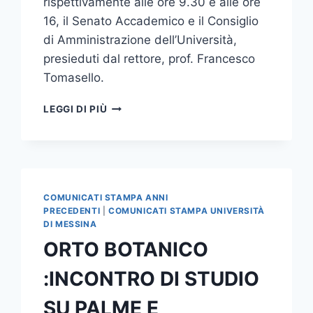
rispettivamente alle ore 9.30 e alle ore
16, il Senato Accademico e il Consiglio
di Amministrazione dell’Università,
presieduti dal rettore, prof. Francesco
Tomasello.
SENATO
LEGGI DI PIÙ
ACCADEMICO
E
CONSIGLIO
DI
AMMINISTRAZIONE
COMUNICATI STAMPA ANNI
PRECEDENTI
|
COMUNICATI STAMPA UNIVERSITÀ
DI MESSINA
ORTO BOTANICO
:INCONTRO DI STUDIO
SU PALME E