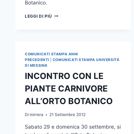
Botanico.
ORTO
LEGGI DI PIÙ
BOTANICO
“P.
CASTELLI”:
INCONTRO
SUL
TEMA
COMUNICATI STAMPA ANNI
“AUTUNNO.
PRECEDENTI
|
COMUNICATI STAMPA UNIVERSITÀ
TEMPO
DI MESSINA
DI
INCONTRO CON LE
FUNGHI”
PIANTE CARNIVORE
ALL’ORTO BOTANICO
Di
mirrera
21 Settembre 2012
Sabato 29 e domenica 30 settembre, si