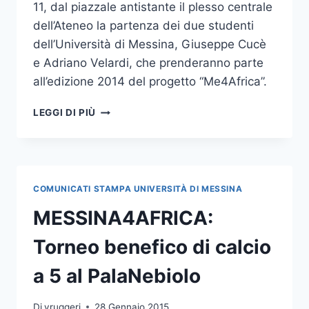
11, dal piazzale antistante il plesso centrale
dell’Ateneo la partenza dei due studenti
dell’Università di Messina, Giuseppe Cucè
e Adriano Velardi, che prenderanno parte
all’edizione 2014 del progetto “Me4Africa”.
ME4AFRICA:
LEGGI DI PIÙ
VENERDÌ
MATTINA
LA
PARTENZA
DELLA
COMUNICATI STAMPA UNIVERSITÀ DI MESSINA
RENAULT
4
MESSINA4AFRICA:
Torneo benefico di calcio
a 5 al PalaNebiolo
Di
vruggeri
28 Gennaio 2015