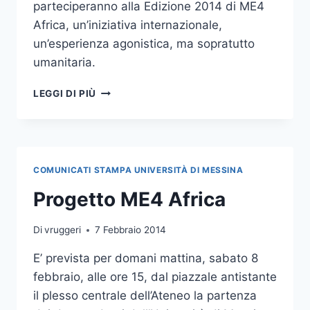
parteciperanno alla Edizione 2014 di ME4
Africa, un’iniziativa internazionale,
un’esperienza agonistica, ma sopratutto
umanitaria.
ME4AFRICA:
LEGGI DI PIÙ
PARTITA
LA
RENAULT
4
DELLA
COMUNICATI STAMPA UNIVERSITÀ DI MESSINA
SPEDIZIONE
MESSINESE
Progetto ME4 Africa
ALLA
VOLTA
Di
vruggeri
7 Febbraio 2014
DEL
MAROCCO.
E’ prevista per domani mattina, sabato 8
febbraio, alle ore 15, dal piazzale antistante
il plesso centrale dell’Ateneo la partenza