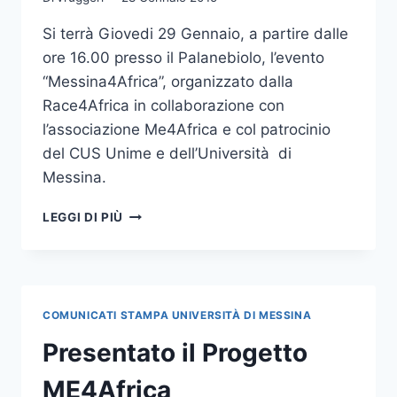
Si terrà Giovedi 29 Gennaio, a partire dalle
ore 16.00 presso il Palanebiolo, l’evento
“Messina4Africa”, organizzato dalla
Race4Africa in collaborazione con
l’associazione Me4Africa e col patrocinio
del CUS Unime e dell’Università di
Messina.
MESSINA4AFRICA:
LEGGI DI PIÙ
TORNEO
BENEFICO
DI
CALCIO
A
COMUNICATI STAMPA UNIVERSITÀ DI MESSINA
5
AL
Presentato il Progetto
PALANEBIOLO
ME4Africa