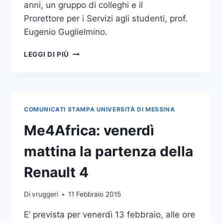
anni, un gruppo di colleghi e il
Prorettore per i Servizi agli studenti, prof.
Eugenio Guglielmino.
ME4AFRICA:
LEGGI DI PIÙ
PARTITA
LA
RENAULT
4
CON
COMUNICATI STAMPA UNIVERSITÀ DI MESSINA
GLI
STUDENTI
Me4Africa: venerdì
UNIME
mattina la partenza della
Renault 4
Di
vruggeri
11 Febbraio 2015
E’ prevista per venerdì 13 febbraio, alle ore