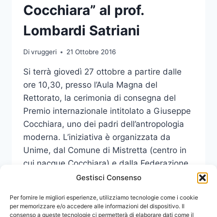
Cocchiara” al prof.
Lombardi Satriani
Di
vruggeri
21 Ottobre 2016
Si terrà giovedì 27 ottobre a partire dalle
ore 10,30, presso l’Aula Magna del
Rettorato, la cerimonia di consegna del
Premio internazionale intitolato a Giuseppe
Cocchiara, uno dei padri dell’antropologia
moderna. L’iniziativa è organizzata da
Unime, dal Comune di Mistretta (centro in
cui nacque Cocchiara) e dalla Federazione
Italiana Tradizioni Popolari.
Gestisci Consenso
IL
Per fornire le migliori esperienze, utilizziamo tecnologie come i cookie
LEGGI DI PIÙ
27
per memorizzare e/o accedere alle informazioni del dispositivo. Il
consenso a queste tecnologie ci permetterà di elaborare dati come il
OTTOBRE