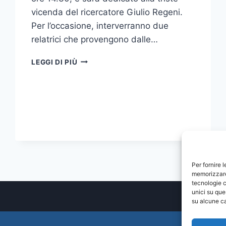
vicenda del ricercatore Giulio Regeni.
Per l’occasione, interverranno due
relatrici che provengono dalle…
CICLO
LEGGI DI PIÙ
DI
SEMINARI
ILSA
MESSINA
CHAPTER:
PRIMO
INCONTRO
DEDICATO
AL
Per fornire 
CASO
memorizzare 
GIULIO
tecnologie c
REGENI
unici su que
su alcune ca