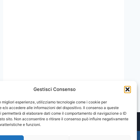
DI
SEMINARI
ILSA
MESSINA
CHAPTER:
IL
PRIMO
INCONTRO
DEDICATO
AL
CASO
DI
GIULIO
REGENI
Gestisci Consenso
le migliori esperienze, utilizziamo tecnologie come i cookie per
e/o accedere alle informazioni del dispositivo. Il consenso a queste
i permetterà di elaborare dati come il comportamento di navigazione o ID
sto sito. Non acconsentire o ritirare il consenso può influire negativamente
ratteristiche e funzioni.