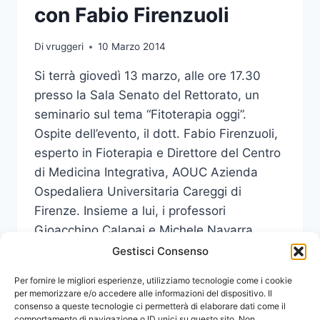
con Fabio Firenzuoli
Di
vruggeri
10 Marzo 2014
Si terrà giovedì 13 marzo, alle ore 17.30
presso la Sala Senato del Rettorato, un
seminario sul tema “Fitoterapia oggi”.
Ospite dell’evento, il dott. Fabio Firenzuoli,
esperto in Fioterapia e Direttore del Centro
di Medicina Integrativa, AOUC Azienda
Ospedaliera Universitaria Careggi di
Firenze. Insieme a lui, i professori
Gioacchino Calapai e Michele Navarra,
dell’Università di…
Gestisci Consenso
FITOTERAPIA:
Per fornire le migliori esperienze, utilizziamo tecnologie come i cookie
LEGGI DI PIÙ
SEMINARIO
per memorizzare e/o accedere alle informazioni del dispositivo. Il
consenso a queste tecnologie ci permetterà di elaborare dati come il
CON
comportamento di navigazione o ID unici su questo sito. Non