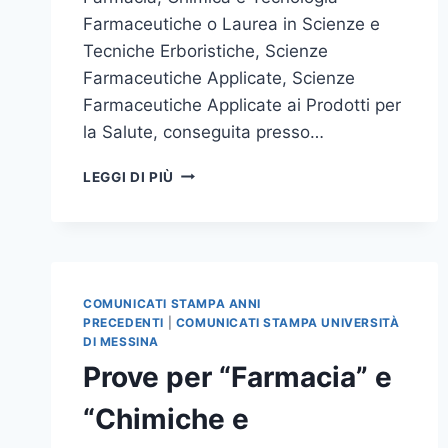
Farmaceutiche o Laurea in Scienze e
Tecniche Erboristiche, Scienze
Farmaceutiche Applicate, Scienze
Farmaceutiche Applicate ai Prodotti per
la Salute, conseguita presso…
FONDAZIONE
LEGGI DI PIÙ
PROF.
ANTONIO
IMBESI:BORSE
DI
STUDIO
E
COMUNICATI STAMPA ANNI
DI
PRECEDENTI
|
COMUNICATI STAMPA UNIVERSITÀ
RICERCA
DI MESSINA
NEL
Prove per “Farmacia” e
SETTORE
DELLE
“Chimiche e
PIANTE
MEDICINALI