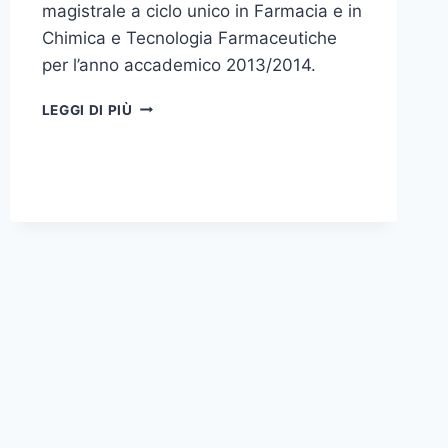
magistrale a ciclo unico in Farmacia e in
Chimica e Tecnologia Farmaceutiche
per l’anno accademico 2013/2014.
SI
LEGGI DI PIÙ
È
SVOLTA
REGOLARMENTE
OGGI
LA
PROVA
DI
AMMISSIONE
AI
CORSI
DI
LAUREA
IN
FARMACIA
E
IN