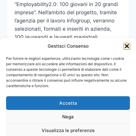
“Employability2.0: 100 giovani in 20 grandi
imprese”. Nell’ambito del progetto, tramite
l’agenzia per il lavoro Infogroup, verranno
selezionati, formati e inseriti in azienda,
100 laureandi e laureati magistrali
principalmente…
Gestisci Consenso
PRESENTAZIONE
Per fornire le migliori esperienze, utilizziamo tecnologie come i cookie
LEGGI DI PIÙ
ALLA
per memorizzare e/o accedere alle informazioni del dispositivo. Il
consenso a queste tecnologie ci permetterà di elaborare dati come il
FACOLTA’
comportamento di navigazione o ID unici su questo sito. Non
DI
acconsentire o ritirare il consenso può influire negativamente su alcune
INGEGNERIA
caratteristiche e funzioni.
DEL
PROGETTO
“EMPLOYABILITY
Accetta
2.0”PER
L’INSERIMENTO
Nega
DI
100
Visualizza le preferenze
© 2026 Comunicati Stampa | Powered by
GIOVANI
CIAM