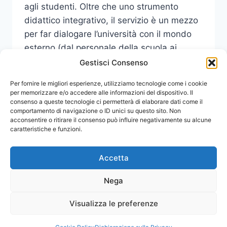
agli studenti. Oltre che uno strumento
didattico integrativo, il servizio è un mezzo
per far dialogare l’università con il mondo
esterno (dal personale della scuola ai
giornalisti, dai…
Gestisci Consenso
NASCE
Per fornire le migliori esperienze, utilizziamo tecnologie come i cookie
LEGGI DI PIÙ
DICO
per memorizzare e/o accedere alle informazioni del dispositivo. Il
consenso a queste tecnologie ci permetterà di elaborare dati come il
SITO
comportamento di navigazione o ID unici su questo sito. Non
DI
acconsentire o ritirare il consenso può influire negativamente su alcune
CONSULENZA
caratteristiche e funzioni.
E
DISCUSSIONE
SULLA
Accetta
LINGUA
ITALIANA
Nega
Visualizza le preferenze
© 2026 Comunicati Stampa | Powered by
CIAM