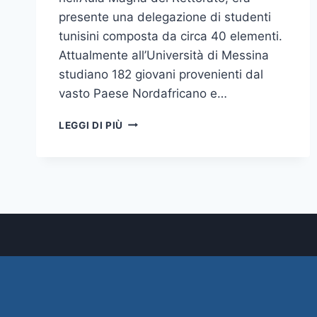
presente una delegazione di studenti
tunisini composta da circa 40 elementi.
Attualmente all’Università di Messina
studiano 182 giovani provenienti dal
vasto Paese Nordafricano e…
IL
LEGGI DI PIÙ
CONSOLE
TUNISINO
MOHAMED
ALÌ
MAHJOUB IN
VISITA
ALL’UNIVERSITÀ
DI
MESSINA