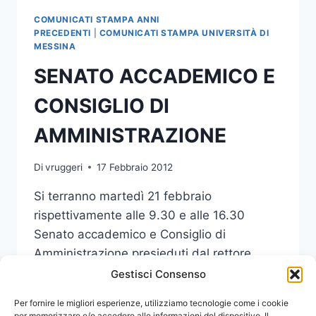
CONSIGLIO
COMUNICATI STAMPA ANNI
DI
PRECEDENTI
|
COMUNICATI STAMPA UNIVERSITÀ DI
AMMINISTRAZIONE
MESSINA
SENATO ACCADEMICO E
CONSIGLIO DI
AMMINISTRAZIONE
Di
vruggeri
17 Febbraio 2012
Si terranno martedì 21 febbraio
rispettivamente alle 9.30 e alle 16.30
Senato accademico e Consiglio di
Amministrazione presieduti dal rettore,
prof. Francesco Tomasello.
Gestisci Consenso
SENATO
Per fornire le migliori esperienze, utilizziamo tecnologie come i cookie
LEGGI DI PIÙ
ACCADEMICO
per memorizzare e/o accedere alle informazioni del dispositivo. Il