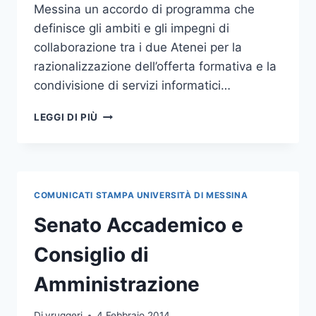
Messina un accordo di programma che
definisce gli ambiti e gli impegni di
collaborazione tra i due Atenei per la
razionalizzazione dell’offerta formativa e la
condivisione di servizi informatici…
SENATO
LEGGI DI PIÙ
E
CDA:
ACCORDO
DI
PROGRAMMA
COMUNICATI STAMPA UNIVERSITÀ DI MESSINA
CON
L’UNIVERSITÀ
Senato Accademico e
DI
REGGIO
Consiglio di
CALABRIA
Amministrazione
Di
vruggeri
4 Febbraio 2014