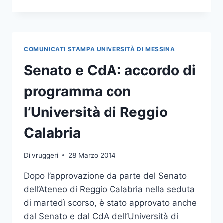
2,5
MILIONI
DI
EURO
PER
COMUNICATI STAMPA UNIVERSITÀ DI MESSINA
UN
PROGETTO
Senato e CdA: accordo di
DI
RISPARMIO
programma con
ENERGETICO
l’Università di Reggio
Calabria
Di
vruggeri
28 Marzo 2014
Dopo l’approvazione da parte del Senato
dell’Ateneo di Reggio Calabria nella seduta
di martedì scorso, è stato approvato anche
dal Senato e dal CdA dell’Università di