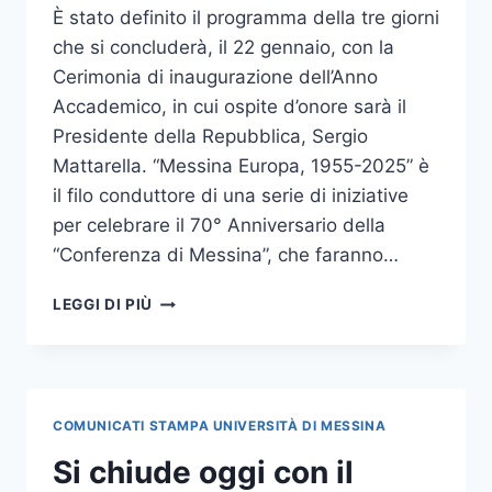
È stato definito il programma della tre giorni
che si concluderà, il 22 gennaio, con la
Cerimonia di inaugurazione dell’Anno
Accademico, in cui ospite d’onore sarà il
Presidente della Repubblica, Sergio
Mattarella. “Messina Europa, 1955-2025” è
il filo conduttore di una serie di iniziative
per celebrare il 70° Anniversario della
“Conferenza di Messina”, che faranno…
“MESSINA
LEGGI DI PIÙ
EUROPA,
1955-
2025”:
LE
INIZIATIVE
COMUNICATI STAMPA UNIVERSITÀ DI MESSINA
CHE
FARANNO
Si chiude oggi con il
DA