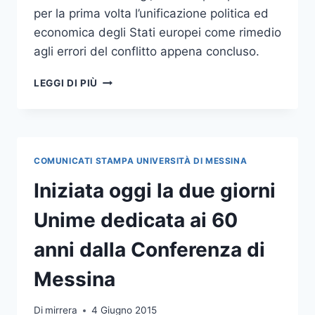
per la prima volta l’unificazione politica ed
economica degli Stati europei come rimedio
agli errori del conflitto appena concluso.
SI
LEGGI DI PIÙ
CHIUDE
OGGI
CON
IL
MINISTRO
COMUNICATI STAMPA UNIVERSITÀ DI MESSINA
PLENIPOTENZIARIO
BUCCINO
Iniziata oggi la due giorni
GRIMALDI
IL
Unime dedicata ai 60
CONVEGNO
INTERNAZIONALE
anni dalla Conferenza di
“LO
SPIRITO
Messina
DI
MESSINA
Di
mirrera
4 Giugno 2015