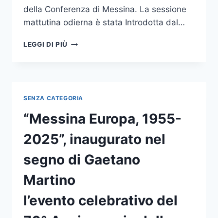
della Conferenza di Messina. La sessione
mattutina odierna è stata Introdotta dal…
“MESSINA
LEGGI DI PIÙ
EUROPA,
1955-
2025”,
CONCLUSI
GLI
SENZA CATEGORIA
EVENTI
CELEBRATIVI
“Messina Europa, 1955-
DEL
70°
2025”, inaugurato nel
ANNIVERSARIO
DELLA
segno di Gaetano
CONFERENZA
DI
Martino
MESSINA
l’evento celebrativo del