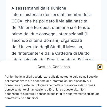
DOPO
60
A sessant’anni dalla riunione
ANNI”
interministeriale dei sei stati membri della
CECA, che ha poi dato il via alla nascita
dell’Unione Europea, stamane si è tenuto il
primo dei due convegni internazionali (il
secondo si terrà domani) organizzati
dall’Università degli Studi di Messina,
dell’Intercenter e dalla Cattedra di Diritto
Internazionale del Dipartimento di Scienze
Umane e…
Gestisci Consenso
INIZIATA
Per fornire le migliori esperienze, utilizziamo tecnologie come i cookie
LEGGI DI PIÙ
OGGI
per memorizzare e/o accedere alle informazioni del dispositivo. Il
consenso a queste tecnologie ci permetterà di elaborare dati come il
LA
comportamento di navigazione o ID unici su questo sito. Non
DUE
acconsentire o ritirare il consenso può influire negativamente su alcune
GIORNI
caratteristiche e funzioni.
UNIME
DEDICATA