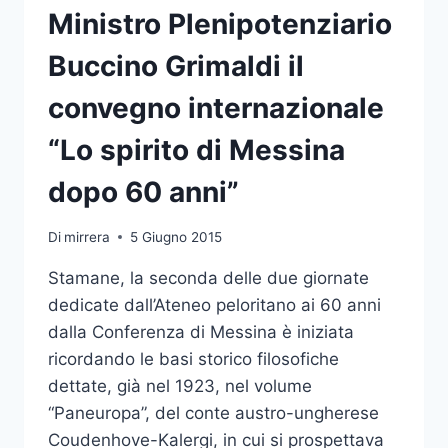
CORNICE
Ministro Plenipotenziario
ALLA
CERIMONIA
Buccino Grimaldi il
DI
INAUGURAZIONE
convegno internazionale
DELL’A.A.
ALLA
“Lo spirito di Messina
PRESENZA
DEL
dopo 60 anni”
PRESIDENTE
MATTARELLA
Di
mirrera
5 Giugno 2015
Stamane, la seconda delle due giornate
dedicate dall’Ateneo peloritano ai 60 anni
dalla Conferenza di Messina è iniziata
ricordando le basi storico filosofiche
dettate, già nel 1923, nel volume
“Paneuropa”, del conte austro-ungherese
Coudenhove-Kalergi, in cui si prospettava