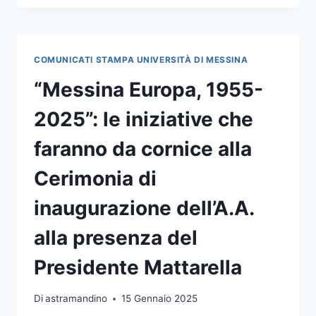
1955-
2025”,
INAUGURATO
NEL
COMUNICATI STAMPA UNIVERSITÀ DI MESSINA
SEGNO
DI
“Messina Europa, 1955-
GAETANO
MARTINO
2025”: le iniziative che
L’EVENTO CELEBRATIVO
DEL
faranno da cornice alla
70°
ANNIVERSARIO
Cerimonia di
DELLA
CONFERENZA
inaugurazione dell’A.A.
DI
MESSINA
alla presenza del
Presidente Mattarella
Di
astramandino
15 Gennaio 2025