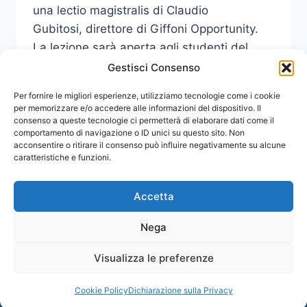
una lectio magistralis di Claudio
Gubitosi, direttore di Giffoni Opportunity.
La lezione sarà aperta agli studenti del
Corso di Diritto amministrativo I, tenuto…
Gestisci Consenso
LECTIO
Per fornire le migliori esperienze, utilizziamo tecnologie come i cookie
LEGGI DI PIÙ
MAGISTRALIS
per memorizzare e/o accedere alle informazioni del dispositivo. Il
consenso a queste tecnologie ci permetterà di elaborare dati come il
DI
comportamento di navigazione o ID unici su questo sito. Non
GUBITOSI
acconsentire o ritirare il consenso può influire negativamente su alcune
PER
caratteristiche e funzioni.
L’INAUGURAZIONE
DEL
CORSO
Accetta
DI
DIRITTO
Nega
ED
ECONOMIA
Visualizza le preferenze
© 2026 Comunicati Stampa | Powered by
PER
CIAM
ARTE,
Cookie Policy
Dichiarazione sulla Privacy
CULTURA