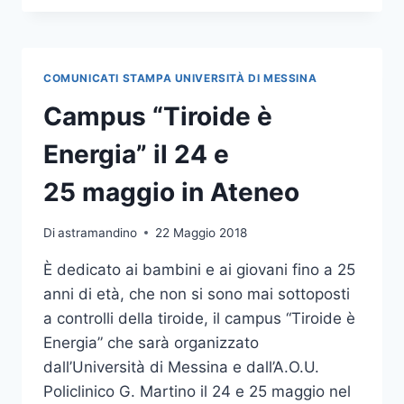
È
ENERGIA”
FINO
AL
COMUNICATI STAMPA UNIVERSITÀ DI MESSINA
25 MAGGIO NEL
CORTILE
Campus “Tiroide è
DELL’ATENEO
Energia” il 24 e
25 maggio in Ateneo
Di
astramandino
22 Maggio 2018
È dedicato ai bambini e ai giovani fino a 25
anni di età, che non si sono mai sottoposti
a controlli della tiroide, il campus “Tiroide è
Energia” che sarà organizzato
dall’Università di Messina e dall’A.O.U.
Policlinico G. Martino il 24 e 25 maggio nel