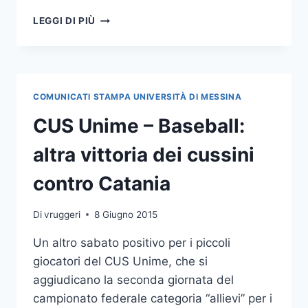
BASEBALL:
LEGGI DI PIÙ
IL
CUS
UNIME
PARTECIPERÀ
AL
COMUNICATI STAMPA UNIVERSITÀ DI MESSINA
CAMPIONATO
FEDERALE
CUS Unime – Baseball:
DI
SERIE
altra vittoria dei cussini
C
contro Catania
Di
vruggeri
8 Giugno 2015
Un altro sabato positivo per i piccoli
giocatori del CUS Unime, che si
aggiudicano la seconda giornata del
campionato federale categoria “allievi” per i