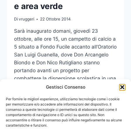
e area verde
Di
vruggeri
22 Ottobre 2014
Sarà inaugurato domani, giovedì 23
ottobre, alle ore 15, un campetto di calcio a
5 situato a Fondo Fucile accanto all’Oratorio
San Luigi Guanella, dove Don Arcangelo
Biondo e Don Nico Rutigliano stanno
portando avanti un progetto per
combattere la dispersione scolastica in una
zona a rischio.
Gestisci Consenso
INAUGURAZIONE
Per fornire le migliori esperienze, utilizziamo tecnologie come i cookie
LEGGI DI PIÙ
CAMPETTO
per memorizzare e/o accedere alle informazioni del dispositivo. Il
consenso a queste tecnologie ci permetterà di elaborare dati come il
E
comportamento di navigazione o ID unici su questo sito. Non
AREA
acconsentire o ritirare il consenso può influire negativamente su alcune
VERDE
caratteristiche e funzioni.