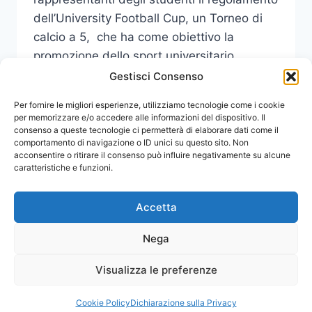
dell’University Football Cup, un Torneo di
calcio a 5, che ha come obiettivo la
promozione dello sport universitario
all’interno della Cittadella dell’Annunziata.
Gestisci Consenso
PRESENTATO
Per fornire le migliori esperienze, utilizziamo tecnologie come i cookie
LEGGI DI PIÙ
L’UFC
per memorizzare e/o accedere alle informazioni del dispositivo. Il
consenso a queste tecnologie ci permetterà di elaborare dati come il
TORNEO
comportamento di navigazione o ID unici su questo sito. Non
DI
acconsentire o ritirare il consenso può influire negativamente su alcune
CALCIO
caratteristiche e funzioni.
A
5
RISERVATO
Accetta
AGLI
STUDENTI
Nega
Visualizza le preferenze
© 2026 Comunicati Stampa | Powered by
CIAM
Cookie Policy
Dichiarazione sulla Privacy