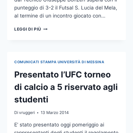
punteggio di 3-2 il Futsal S. Lucia del Mela,
al termine di un incontro giocato con…
CALCIO
LEGGI DI PIÙ
A
5:
DEBUTTO
VINCENTE
DEL
COMUNICATI STAMPA UNIVERSITÀ DI MESSINA
CUS
UNIME
Presentato l’UFC torneo
IN
SERIE
di calcio a 5 riservato agli
D
studenti
Di
vruggeri
13 Marzo 2014
E’ stato presentato oggi pomeriggio ai
rappresentanti degli studenti il regolamento