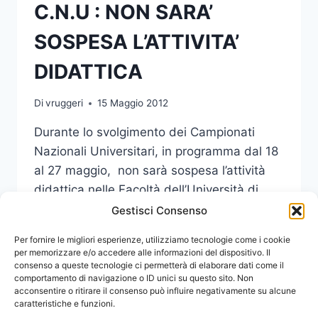
C.N.U : NON SARA’
SOSPESA L’ATTIVITA’
DIDATTICA
Di
vruggeri
15 Maggio 2012
Durante lo svolgimento dei Campionati
Nazionali Universitari, in programma dal 18
al 27 maggio, non sarà sospesa l’attività
didattica nelle Facoltà dell’Università di
Messina.
Gestisci Consenso
C.N.U
Per fornire le migliori esperienze, utilizziamo tecnologie come i cookie
LEGGI DI PIÙ
:
per memorizzare e/o accedere alle informazioni del dispositivo. Il
consenso a queste tecnologie ci permetterà di elaborare dati come il
NON
comportamento di navigazione o ID unici su questo sito. Non
SARA’
acconsentire o ritirare il consenso può influire negativamente su alcune
SOSPESA
caratteristiche e funzioni.
L’ATTIVITA’