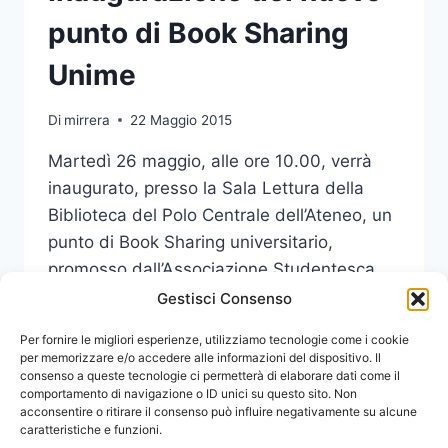
punto di Book Sharing
Unime
Di
mirrera
22 Maggio 2015
Martedì 26 maggio, alle ore 10.00, verrà
inaugurato, presso la Sala Lettura della
Biblioteca del Polo Centrale dell’Ateneo, un
punto di Book Sharing universitario,
promosso dall’Associazione Studentesca
Atreju.
Gestisci Consenso
INAUGURAZIONE
Per fornire le migliori esperienze, utilizziamo tecnologie come i cookie
LEGGI DI PIÙ
DEL
per memorizzare e/o accedere alle informazioni del dispositivo. Il
consenso a queste tecnologie ci permetterà di elaborare dati come il
NUOVO
comportamento di navigazione o ID unici su questo sito. Non
PUNTO
acconsentire o ritirare il consenso può influire negativamente su alcune
DI
caratteristiche e funzioni.
BOOK