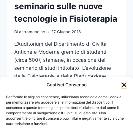
seminario sulle nuove
tecnologie in Fisioterapia
Di
astramandino
27 Giugno 2018
L’Auditorium del Dipartimento di Civiltà
Antiche e Moderne gremito di studenti
(circa 500), stamane, in occasione del
seminario di studi intitolato “L’evoluzione
della Fisioterapia e della Rieducazione
motoria: nuove tecniche”.
Gestisci Consenso
AUDITORIUM
Per fornire le migliori esperienze, utilizziamo tecnologie come i cookie
LEGGI DI PIÙ
GREMITO
per memorizzare e/o accedere alle informazioni del dispositivo. Il
consenso a queste tecnologie ci permetterà di elaborare dati come il
PER
comportamento di navigazione o ID unici su questo sito. Non
IL
acconsentire o ritirare il consenso può influire negativamente su alcune
SEMINARIO
caratteristiche e funzioni.
SULLE