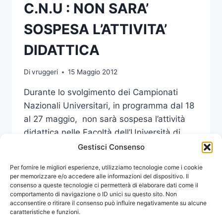
C.N.U : NON SARA’
SOSPESA L’ATTIVITA’
DIDATTICA
Di
vruggeri
15 Maggio 2012
Durante lo svolgimento dei Campionati
Nazionali Universitari, in programma dal 18
al 27 maggio, non sarà sospesa l’attività
didattica nelle Facoltà dell’Università di
Messina.
Gestisci Consenso
C.N.U
Per fornire le migliori esperienze, utilizziamo tecnologie come i cookie
LEGGI DI PIÙ
:
per memorizzare e/o accedere alle informazioni del dispositivo. Il
consenso a queste tecnologie ci permetterà di elaborare dati come il
NON
comportamento di navigazione o ID unici su questo sito. Non
SARA’
acconsentire o ritirare il consenso può influire negativamente su alcune
SOSPESA
caratteristiche e funzioni.
L’ATTIVITA’