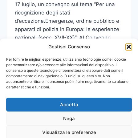
17 luglio, un convegno sul tema “Per una
ricognizione degli stati
d’eccezione.Emergenze, ordine pubblico e
apparati di polizia in Europa: le esperienze
nazionali (secc. XVII-XX)”. Al Convegno
interverranno, tra gli altri, il…
Gestisci Consenso
CONVEGNO
Per fornire le migliori esperienze, utilizziamo tecnologie come i cookie
LEGGI DI PIÙ
“PER
per memorizzare e/o accedere alle informazioni del dispositivo. Il
consenso a queste tecnologie ci permetterà di elaborare dati come il
UNA
comportamento di navigazione o ID unici su questo sito. Non
RICOGNIZIONE
acconsentire o ritirare il consenso può influire negativamente su alcune
DEGLI
caratteristiche e funzioni.
STATI
D’ECCEZIONE.EMERGENZE,
ORDINE
Accetta
PUBBLICO
E
Nega
APPARATI
DI
Visualizza le preferenze
© 2026 Comunicati Stampa | Powered by
POLIZIA
CIAM