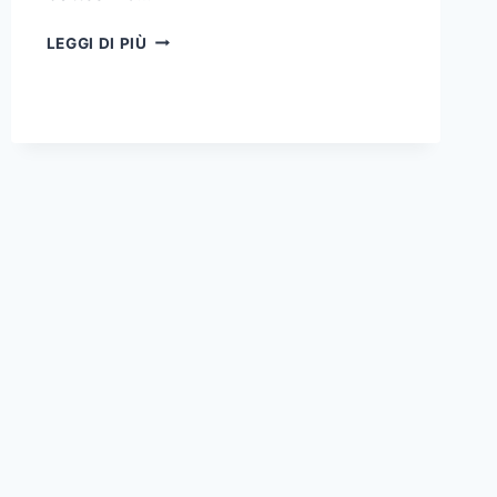
INAUGURAZIONE
LEGGI DI PIÙ
DEL
MASTER
SULLA
GESTIONE
DEI
BENI
CONFISCATI