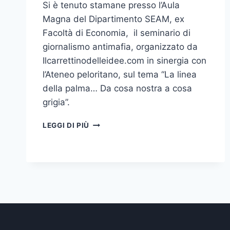
Si è tenuto stamane presso l’Aula
Magna del Dipartimento SEAM, ex
Facoltà di Economia, il seminario di
giornalismo antimafia, organizzato da
Ilcarrettinodelleidee.com in sinergia con
l’Ateneo peloritano, sul tema “La linea
della palma… Da cosa nostra a cosa
grigia”.
IL
LEGGI DI PIÙ
TEMA
DELL’ANTIMAFIA
AFFRONTATO
OGGI
IN
UN
SEMINARIO
PRESSO
L’UNIVERSITÀ