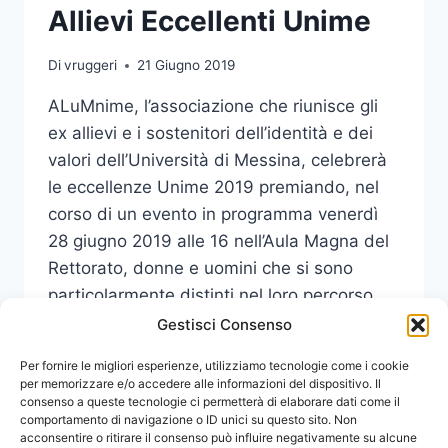
Allievi Eccellenti Unime
Di
vruggeri
21 Giugno 2019
ALuMnime, l’associazione che riunisce gli
ex allievi e i sostenitori dell’identità e dei
valori dell’Università di Messina, celebrerà
le eccellenze Unime 2019 premiando, nel
corso di un evento in programma venerdì
28 giugno 2019 alle 16 nell’Aula Magna del
Rettorato, donne e uomini che si sono
particolarmente distinti nel loro percorso
professionale, in sintonia con…
Gestisci Consenso
ALUMNIME
Per fornire le migliori esperienze, utilizziamo tecnologie come i cookie
LEGGI DI PIÙ
CELEBRA
per memorizzare e/o accedere alle informazioni del dispositivo. Il
consenso a queste tecnologie ci permetterà di elaborare dati come il
GLI
comportamento di navigazione o ID unici su questo sito. Non
EX
acconsentire o ritirare il consenso può influire negativamente su alcune
ALLIEVI