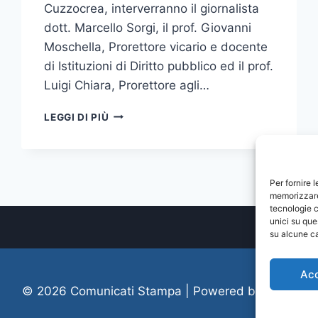
Cuzzocrea, interverranno il giornalista
dott. Marcello Sorgi, il prof. Giovanni
Moschella, Prorettore vicario e docente
di Istituzioni di Diritto pubblico ed il prof.
Luigi Chiara, Prorettore agli…
TAVOLA
LEGGI DI PIÙ
ROTONDA
“A
QUARANT’ANNI
DALL’OMICIDIO
Per fornire 
DI
memorizzare 
ALDO
tecnologie c
MORO”:
unici su que
OSPITE
su alcune ca
IL
GIORNALISTA
Ac
MARCELLO
© 2026 Comunicati Stampa | Powered by
CIAM
SORGI