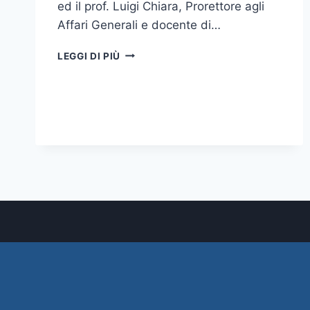
ed il prof. Luigi Chiara, Prorettore agli
Affari Generali e docente di…
TAVOLA
LEGGI DI PIÙ
ROTONDA
“A
QUARANT’ANNI
DALL’OMICIDIO
DI
ALDO
MORO”