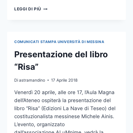
IL
LEGGI DI PIÙ
PROF.
AINIS
HA
PRESENTATO
IL
COMUNICATI STAMPA UNIVERSITÀ DI MESSINA
SUO
ULTIMO
Presentazione del libro
LIBRO:
“MESSINA
“Risa”
È
LA
Di
astramandino
17 Aprile 2018
METAFORA
DEL
Venerdì 20 aprile, alle ore 17, l’Aula Magna
SUD”
dell’Ateneo ospiterà la presentazione del
libro “Risa” (Edizioni La Nave di Teseo) del
costituzionalista messinese Michele Ainis.
L’evento, organizzato
dall’associazione ALuMnime, vedrà la