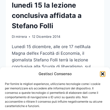
lunedì 15 la lezione
conclusiva affidata a
Stefano Folli
Di
mirrera
12 Dicembre 2014
Lunedì 15 dicembre, alle ore 17 nell’Aula
Magna dell’ex Facoltà di Economia, il
giornalista Stefano Folli terrà la lezione
conclusiva alla Scuola di liberalismo, sul
tema “Comunicazione e libertà”.
Gestisci Consenso
SCUOLA
Per fornire le migliori esperienze, utilizziamo tecnologie come i cookie
LEGGI DI PIÙ
DI
per memorizzare e/o accedere alle informazioni del dispositivo. Il
consenso a queste tecnologie ci permetterà di elaborare dati come il
LIBERALISMO:
comportamento di navigazione o ID unici su questo sito. Non
LUNEDÌ
acconsentire o ritirare il consenso può influire negativamente su alcune
15
caratteristiche e funzioni.
LA