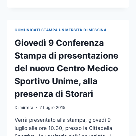
IL
CENTRO
MEDICO
SPORTIVO
UNIME
COMUNICATI STAMPA UNIVERSITÀ DI MESSINA
ALLA
PRESENZA
Giovedì 9 Conferenza
DI
STORARI
Stampa di presentazione
del nuovo Centro Medico
Sportivo Unime, alla
presenza di Storari
Di
mirrera
7 Luglio 2015
Verrà presentato alla stampa, giovedì 9
luglio alle ore 10.30, presso la Cittadella