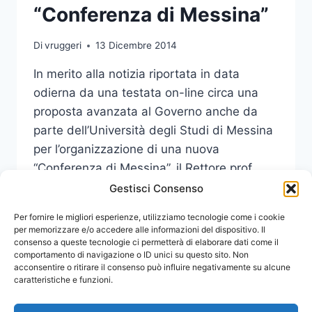
“Conferenza di Messina”
Di
vruggeri
13 Dicembre 2014
In merito alla notizia riportata in data
odierna da una testata on-line circa una
proposta avanzata al Governo anche da
parte dell’Università degli Studi di Messina
per l’organizzazione di una nuova
“Conferenza di Messina”, il Rettore prof.
Pietro Navarra precisa quanto segue.
Gestisci Consenso
NOTA
Per fornire le migliori esperienze, utilizziamo tecnologie come i cookie
LEGGI DI PIÙ
DEL
per memorizzare e/o accedere alle informazioni del dispositivo. Il
consenso a queste tecnologie ci permetterà di elaborare dati come il
RETTORE
comportamento di navigazione o ID unici su questo sito. Non
SU
acconsentire o ritirare il consenso può influire negativamente su alcune
“CONFERENZA
caratteristiche e funzioni.
DI
MESSINA”