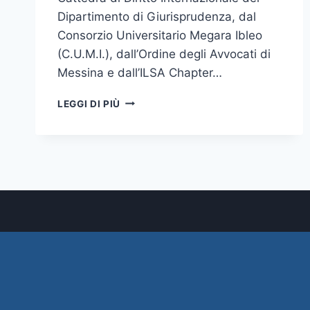
Dipartimento di Giurisprudenza, dal
Consorzio Universitario Megara Ibleo
(C.U.M.I.), dall’Ordine degli Avvocati di
Messina e dall’ILSA Chapter…
GIORNATA
LEGGI DI PIÙ
DI
STUDI
“LA
PROTEZIONE
DEI
DATI
PERSONALI
E
INFORMATICI
NELL’ERA
DELLA
SORVEGLIANZA
GLOBALE”