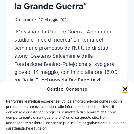
la Grande Guerra”
Di
mirrera
12 Maggio 2015
“Messina e la Grande Guerra. Appunti di
studio e linee di ricerca” è il tema del
seminario promosso dall’Istituto di studi
storici Gaetano Salvemini e dalla
Fondazione Bonino-Pulejo che si svolgerà
giovedì 14 maggio, con inizio alle ore 16.00,
nell’Aula Buccisano dell’ex Facoltà di
Scienze Politiche (Piazza XX Settembre).
Gestisci Consenso
SEMINARIO
Per fornire le migliori esperienze, utilizziamo tecnologie come i cookie
LEGGI DI PIÙ
SU
per memorizzare e/o accedere alle informazioni del dispositivo. Il
consenso a queste tecnologie ci permetterà di elaborare dati come il
“MESSINA
comportamento di navigazione o ID unici su questo sito. Non
E
acconsentire o ritirare il consenso può influire negativamente su alcune
LA
caratteristiche e funzioni.
GRANDE