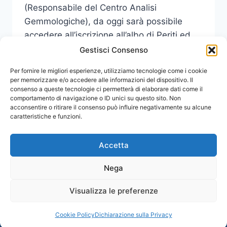
(Responsabile del Centro Analisi
Gemmologiche), da oggi sarà possibile
accedere all’iscrizione all’albo di Periti ed
Esperti…
Gestisci Consenso
I
Per fornire le migliori esperienze, utilizziamo tecnologie come i cookie
LEGGI DI PIÙ
CORSI
per memorizzare e/o accedere alle informazioni del dispositivo. Il
consenso a queste tecnologie ci permetterà di elaborare dati come il
DEL
comportamento di navigazione o ID unici su questo sito. Non
CENTRO
acconsentire o ritirare il consenso può influire negativamente su alcune
DI
caratteristiche e funzioni.
GEMMOLOGIA
UNIME
ACCREDITATI
Accetta
PER
L’ISCRIZIONE
Nega
ALL’ALBO
DI
Visualizza le preferenze
© 2026 Comunicati Stampa | Powered by
PERITI
CIAM
ED
Cookie Policy
Dichiarazione sulla Privacy
ESPERTI