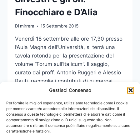
Finocchiaro e D’Alia
Di
mirrera
15 Settembre 2015
Venerdì 18 settembre alle ore 17,30 presso
l’Aula Magna dell’Università, si terrà una
tavola rotonda per la presentazione del
volume “Forum sull’Italicum”. Il saggio,
curato dai proff. Antonio Ruggeri e Alessio
Rauti, raccoglie i contributi di numerosi
docenti.
Gestisci Consenso
VENERDÌ
Per fornire le migliori esperienze, utilizziamo tecnologie come i cookie
LEGGI DI PIÙ
18
per memorizzare e/o accedere alle informazioni del dispositivo. Il
consenso a queste tecnologie ci permetterà di elaborare dati come il
DIBATTITO
comportamento di navigazione o ID unici su questo sito. Non
SULL’ITALICUM
acconsentire o ritirare il consenso può influire negativamente su alcune
CON
caratteristiche e funzioni.
IL