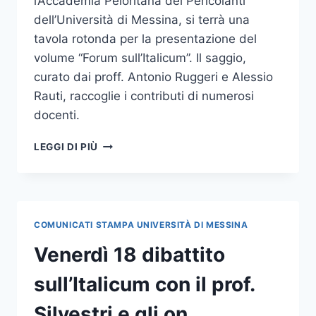
l’Accademia Peloritana dei Pericolanti
dell’Università di Messina, si terrà una
tavola rotonda per la presentazione del
volume “Forum sull’Italicum”. Il saggio,
curato dai proff. Antonio Ruggeri e Alessio
Rauti, raccoglie i contributi di numerosi
docenti.
VENERDÌ
LEGGI DI PIÙ
15
DIBATTITO
SULL’ITALICUM
CON
LA
COMUNICATI STAMPA UNIVERSITÀ DI MESSINA
SEN.
FINOCCHIARO
Venerdì 18 dibattito
E
L’ON.
sull’Italicum con il prof.
D’ALIA
Silvestri e gli on.