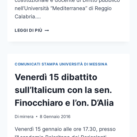
costituzionale e docente di Diritto pubblico
nell’Università “Mediterranea” di Reggio
Calabria….
LA
LEGGI DI PIÙ
SEN.
FINOCCHIARO
E
L’ON.
D’ALIA
COMUNICATI STAMPA UNIVERSITÀ DI MESSINA
ALLA
PRESENTAZIONE
Venerdì 15 dibattito
DEL
VOLUME
sull’Italicum con la sen.
“FORUM
SULL’ITALICUM”
Finocchiaro e l’on. D’Alia
Di
mirrera
8 Gennaio 2016
Venerdì 15 gennaio alle ore 17.30, presso