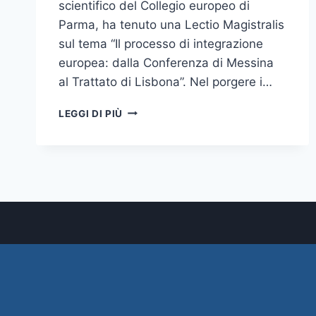
scientifico del Collegio europeo di
Parma, ha tenuto una Lectio Magistralis
sul tema “Il processo di integrazione
europea: dalla Conferenza di Messina
al Trattato di Lisbona”. Nel porgere i…
LEZIONE
LEGGI DI PIÙ
MAGISTRALE
DEL
PROF.
MATTERA
SUL
PROCESSO
DI
INTEGRAZIONE
EUROPEA