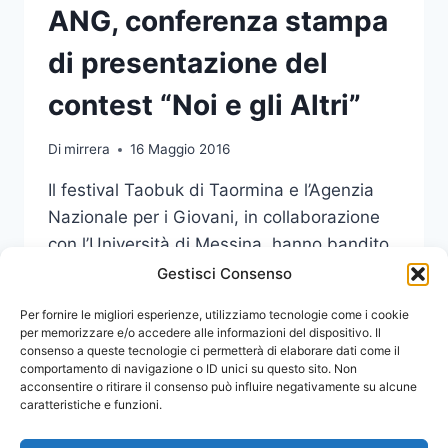
ANG, conferenza stampa
di presentazione del
contest “Noi e gli Altri”
Di
mirrera
16 Maggio 2016
Il festival Taobuk di Taormina e l’Agenzia
Nazionale per i Giovani, in collaborazione
con l’Università di Messina, hanno bandito
un contest denominato “Noi e gli Altri”.
Gestisci Consenso
VENERDÌ,
Per fornire le migliori esperienze, utilizziamo tecnologie come i cookie
LEGGI DI PIÙ
CON
per memorizzare e/o accedere alle informazioni del dispositivo. Il
consenso a queste tecnologie ci permetterà di elaborare dati come il
TAOBUK
comportamento di navigazione o ID unici su questo sito. Non
E
acconsentire o ritirare il consenso può influire negativamente su alcune
ANG,
caratteristiche e funzioni.
CONFERENZA
STAMPA